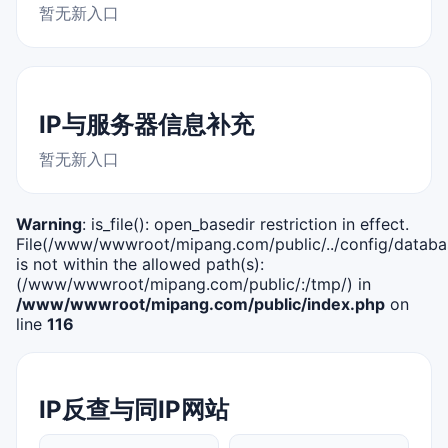
暂无新入口
IP与服务器信息补充
暂无新入口
Warning
: is_file(): open_basedir restriction in effect.
File(/www/wwwroot/mipang.com/public/../config/databa
is not within the allowed path(s):
(/www/wwwroot/mipang.com/public/:/tmp/) in
/www/wwwroot/mipang.com/public/index.php
on
line
116
IP反查与同IP网站