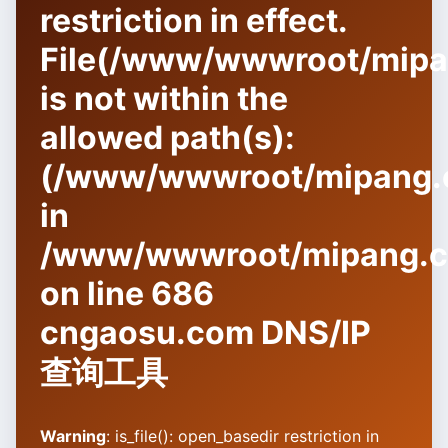
restriction in effect.
File(/www/wwwroot/mipang
is not within the
allowed path(s):
(/www/wwwroot/mipang.c
in
/www/wwwroot/mipang.co
on line
686
cngaosu.com DNS/IP
查询工具
Warning
: is_file(): open_basedir restriction in