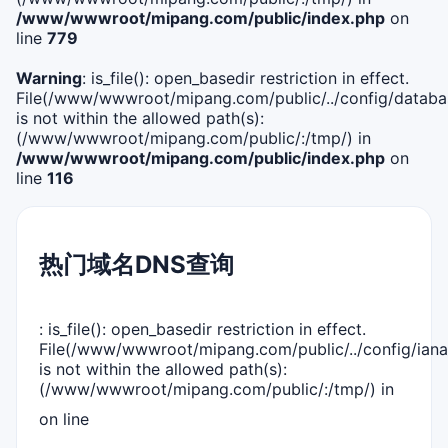
/www/wwwroot/mipang.com/public/index.php
on
line
779
Warning
: is_file(): open_basedir restriction in effect.
File(/www/wwwroot/mipang.com/public/../config/databa
is not within the allowed path(s):
(/www/wwwroot/mipang.com/public/:/tmp/) in
/www/wwwroot/mipang.com/public/index.php
on
line
116
热门域名DNS查询
: is_file(): open_basedir restriction in effect.
File(/www/wwwroot/mipang.com/public/../config/iana
is not within the allowed path(s):
(/www/wwwroot/mipang.com/public/:/tmp/) in
on line