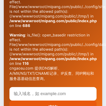
effect.
File(/www/wwwroot/mipang.com/public/../config/site_
is not within the allowed path(s):
(/www/wwwroot/mipang.com/public/:/tmp/) in
/www/wwwroot/mipang.com/public/index.php
on line
686
Warning
: is_file(): open_basedir restriction in
effect.
File(/www/wwwroot/mipang.com/public/../config/dat
is not within the allowed path(s):
(/www/wwwroot/mipang.com/public/:/tmp/) in
/www/wwwroot/mipang.com/public/index.php
on line
116
cngaosu.com 提供DNS解析、
A/MX/NS/TXT/CNAME记录、IP反查、同IP网站和
服务器基础信息查询。