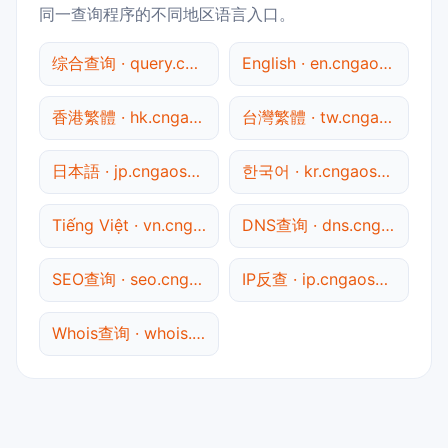
同一查询程序的不同地区语言入口。
综合查询 · query.cngaosu.com
English · en.cngaosu.com
香港繁體 · hk.cngaosu.com
台灣繁體 · tw.cngaosu.com
日本語 · jp.cngaosu.com
한국어 · kr.cngaosu.com
Tiếng Việt · vn.cngaosu.com
DNS查询 · dns.cngaosu.com
SEO查询 · seo.cngaosu.com
IP反查 · ip.cngaosu.com
Whois查询 · whois.cngaosu.com